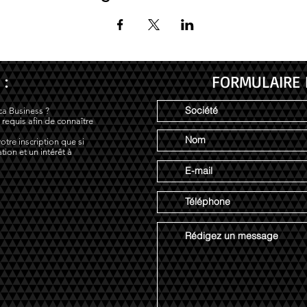
 :
FORMULAIRE 
ca Business ?
 requis afin de connaître
otre inscription que si
tion et un intérêt à