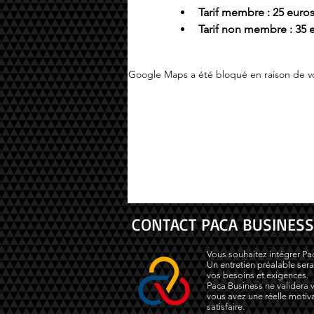
Tarif membre : 25 euro
Tarif non membre : 35 
Google Maps a été bloqué en raison de vo
CONTACT PACA BUSINESS
Vous souhaitez intégrer Pa
Un entretien préalable sera
vos besoins et exigences.
Paca Business ne validera v
vous avez une réelle motiva
satisfaire.