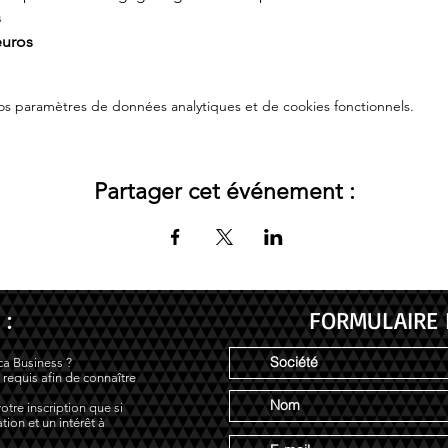
s
euros
s paramètres de données analytiques et de cookies fonctionnels.
Partager cet événement :
 :
FORMULAIRE 
ca Business ?
 requis afin de connaître
otre inscription que si
tion et un intérêt à