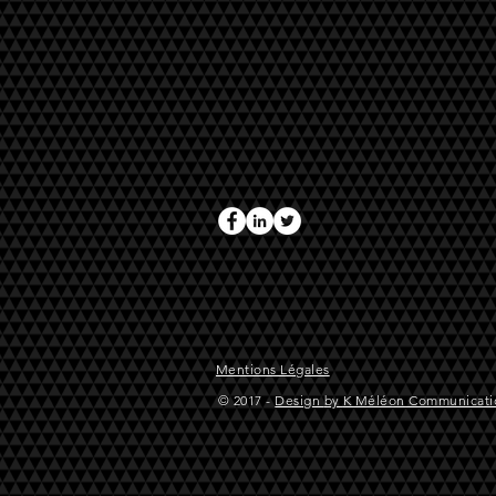
Mentions Légales
© 2017 -
Design
by
K Méléon Communicati