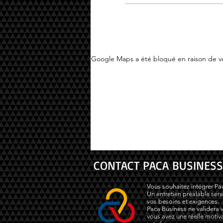
Google Maps a été bloqué en raison de vo
CONTACT PACA BUSINESS
Vous souhaitez intégrer Pa
Un entretien préalable sera
vos besoins et exigences.
Paca Business ne validera v
vous avez une réelle motiva