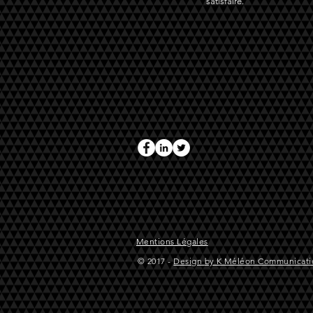
satisfaire.
Mentions Légales
© 2017 -
Design
by
K Méléon Communicati