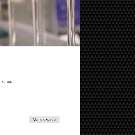
 France
Vente expirée