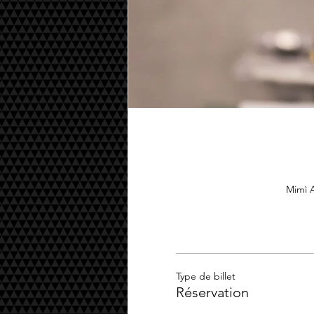
Mimì A
Type de billet
Réservation