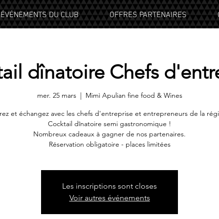
ÉVÉNEMENTS DU CLUB
OFFRES PARTENAIRES
ail dînatoire Chefs d'entr
mer. 25 mars
  |  
Mimì Apulian fine food & Wines
ez et échangez avec les chefs d'entreprise et entrepreneurs de la rég
Cocktail dînatoire semi gastronomique !
Nombreux cadeaux à gagner de nos partenaires.
Réservation obligatoire - places limitées
Les inscriptions sont closes
Voir autres événements