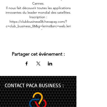
Cannes.
Il nous fait découvrir toutes les applications
innovantes du leader mondial des satellites.
Inscription :
https://clubbusiness06.hexapay.com/?
c=club_business_06&g=lerins&src=web.leri
ns.web
Organisé par le club business 06 Cannes
Pour plus d'informations, contactez Carole
au 06 12 76 42 42
Partager cet événement :
CONTACT PACA BUSINESS :