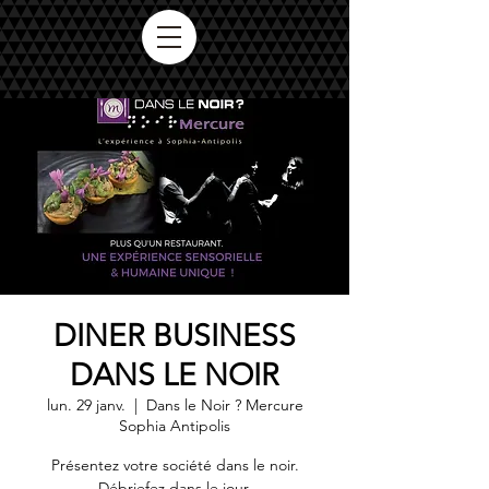
DINER BUSINESS
DANS LE NOIR
lun. 29 janv.
  |  
Dans le Noir ? Mercure
Sophia Antipolis
Présentez votre société dans le noir.
Débriefez dans le jour.