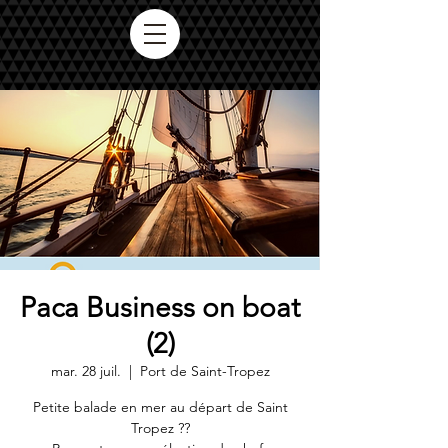
Paca Business on boat
(2)
mar. 28 juil.
  |  
Port de Saint-Tropez
Petite balade en mer au départ de Saint
Tropez ??