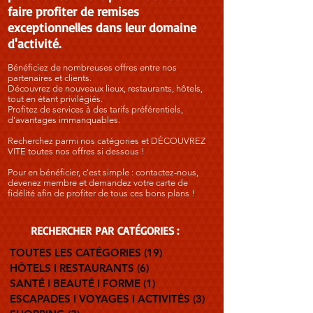
faire profiter de remises
exceptionnelles dans leur domaine
d'activité.
Bénéficiez de nombreuses offres entre nos
partenaires et clients.
Découvrez de nouveaux lieux, restaurants, hôtels,
tout en étant privilégiés.
Profitez de services à des tarifs préférentiels,
d’avantages immanquables.
Recherchez parmi nos catégories et DÉCOUVREZ
VITE toutes nos offres si dessous !
Pour en bénéficier, c'est simple : contactez-nous,
devenez membre et demandez votre carte de
fidélité afin de profiter de tous ces bons plans !
RECHERCHER PAR
CATÉGORIES :
TOUTES LES CATÉGORIES
(19)
19 posts
HÔTELS I RESTAURANTS
(6)
6 posts
SANTÉ I BEAUTÉ I FORME
(1)
1 post
ESCAPADES I VOYAGES I ACTIVITÉS
(3)
3 posts