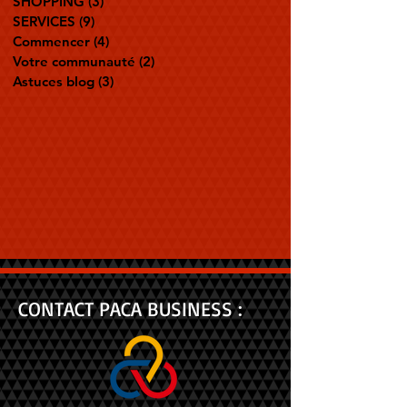
SHOPPING
(3)
3 posts
SERVICES
(9)
9 posts
Commencer
(4)
4 posts
Votre communauté
(2)
2 posts
Astuces blog
(3)
3 posts
CONTACT PACA BUSINESS :