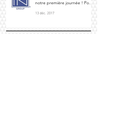
notre première journée ! Pour
toute missio
13 déc. 2017
RECHERCHER PAR
MOTS CLÉS :
ALCCOL
INCENTIVE
INSTITUT
LOGO
MONACO
PHOTOS
PUBLICITÉ
RESTAURANT NICE
SITE INTERNET
SPIRITUEUX
SÉMINAIRE
TRAITEUR
VIN
VOYAGE
ÉVÉNEMENTS