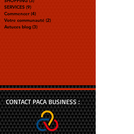
SHOPPING
(3)
3 posts
SERVICES
(9)
9 posts
Commencer
(4)
4 posts
Votre communauté
(2)
2 posts
Astuces blog
(3)
3 posts
CONTACT PACA BUSINESS :