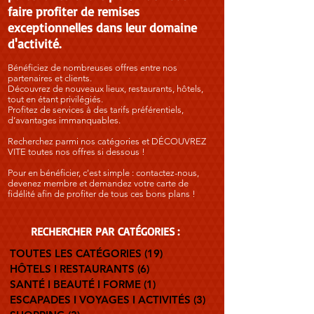
faire profiter de remises
exceptionnelles dans leur domaine
d'activité.
Bénéficiez de nombreuses offres entre nos
partenaires et clients.
Découvrez de nouveaux lieux, restaurants, hôtels,
tout en étant privilégiés.
Profitez de services à des tarifs préférentiels,
d’avantages immanquables.
Recherchez parmi nos catégories et DÉCOUVREZ
VITE toutes nos offres si dessous !
Pour en bénéficier, c'est simple : contactez-nous,
devenez membre et demandez votre carte de
fidélité afin de profiter de tous ces bons plans !
RECHERCHER PAR
CATÉGORIES :
TOUTES LES CATÉGORIES
(19)
19 posts
HÔTELS I RESTAURANTS
(6)
6 posts
SANTÉ I BEAUTÉ I FORME
(1)
1 post
ESCAPADES I VOYAGES I ACTIVITÉS
(3)
3 posts