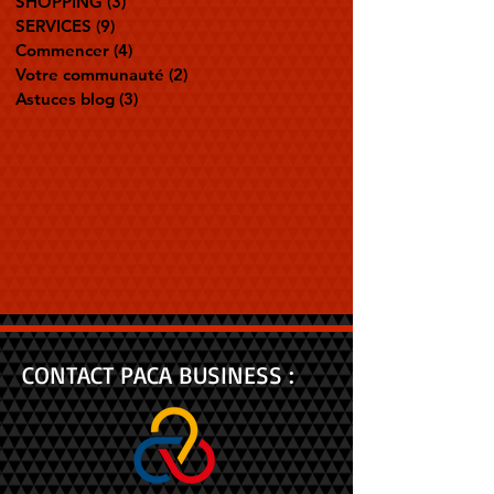
SHOPPING
(3)
3 posts
SERVICES
(9)
9 posts
Commencer
(4)
4 posts
Votre communauté
(2)
2 posts
Astuces blog
(3)
3 posts
CONTACT PACA BUSINESS :