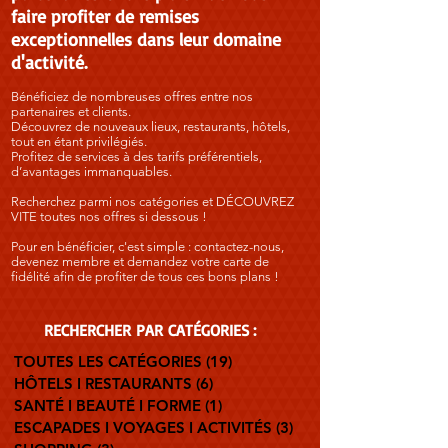
faire profiter de remises
exceptionnelles dans leur domaine
d'activité.
Bénéficiez de nombreuses offres entre nos
partenaires et clients.
Découvrez de nouveaux lieux, restaurants, hôtels,
tout en étant privilégiés.
Profitez de services à des tarifs préférentiels,
d’avantages immanquables.
Recherchez parmi nos catégories et DÉCOUVREZ
VITE toutes nos offres si dessous !
Pour en bénéficier, c'est simple : contactez-nous,
devenez membre et demandez votre carte de
fidélité afin de profiter de tous ces bons plans !
RECHERCHER PAR
CATÉGORIES :
TOUTES LES CATÉGORIES
(19)
19 posts
HÔTELS I RESTAURANTS
(6)
6 posts
SANTÉ I BEAUTÉ I FORME
(1)
1 post
ESCAPADES I VOYAGES I ACTIVITÉS
(3)
3 posts