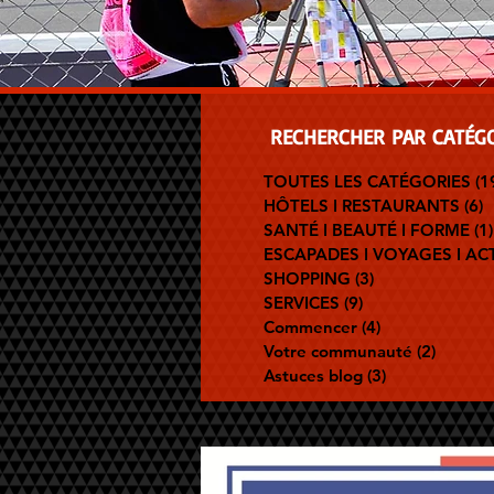
RECHERCHER PAR
CATÉGO
TOUTES LES CATÉGORIES
(1
HÔTELS I RESTAURANTS
(6)
6
SANTÉ I BEAUTÉ I FORME
(1)
ESCAPADES I VOYAGES I ACT
SHOPPING
(3)
3 posts
SERVICES
(9)
9 posts
Commencer
(4)
4 posts
Votre communauté
(2)
2 posts
Astuces blog
(3)
3 posts