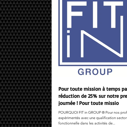
Pour toute mission à temps pa
réduction de 25% sur notre pr
journée ! Pour toute missio
POURQUOI FIT in GROUP ® Pour nos profe
expérimentés avec une qualification sectori
fonctionnelle dans les activités de...