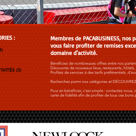
RIES :
Membres de PACABUSINESS, nos part
vous faire profiter de remises exce
9)
19 posts
domaine d'activité.
 posts
1 post
Bénéficiez de nombreuses offres entre nos partenai
Découvrez de nouveaux lieux, restaurants, hôtels, t
IVITÉS
(3)
3 posts
Profitez de services à des tarifs préférentiels, d
Recherchez parmi nos catégories et DÉCOUVREZ V
Pour en bénéficier, c'est simple : contactez-nou
carte de fidélité afin de profiter de tous ces bons 