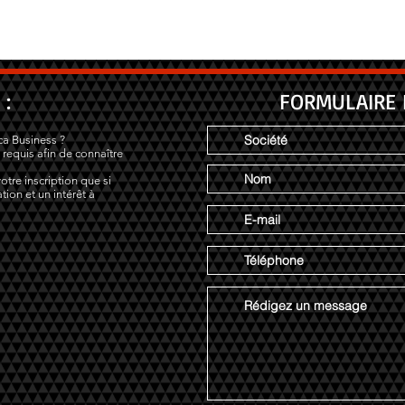
 :
FORMULAIRE 
ca Business ?
 requis afin de connaître
otre inscription que si
tion et un intérêt à