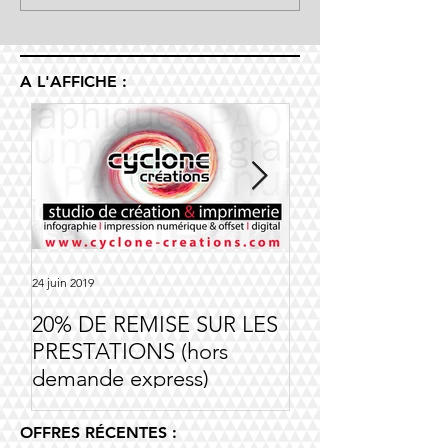
A L'AFFICHE :
24 juin 2019
14 nov. 2018
20% DE REMISE SUR LES
Offre Société Ri
PRESTATIONS (hors
demande express)
OFFRES RÉCENTES :