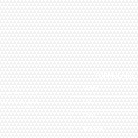
 :
FORMULAIRE 
ca Business ?
 requis afin de connaître
otre inscription que si
tion et un intérêt à