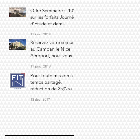
Offre Séminaire : -10%
sur les forfaits Journée
d’Etude et demi-
journée d’étude
11 janv. 2018
Réservez votre séjour
au Campanile Nice
Aéroport, nous vous
offrons un apéritif
11 janv. 2018
maison (par personne
Pour toute mission à
temps partagé,
réduction de 25% sur
notre première
13 déc. 2017
journée ! Pour toute
missio