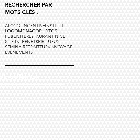
RECHERCHER PAR
MOTS CLÉS :
ALCCOL
INCENTIVE
INSTITUT
LOGO
MONACO
PHOTOS
PUBLICITÉ
RESTAURANT NICE
SITE INTERNET
SPIRITUEUX
SÉMINAIRE
TRAITEUR
VIN
VOYAGE
ÉVÉNEMENTS
DE CONTACT