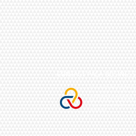
CONTACT PACA BUSINESS
Vous souhaitez intégrer Pa
Un entretien préalable sera
vos besoins et exigences.
Paca Business ne validera v
vous avez une réelle motiva
satisfaire.