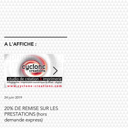
GALERIE PHOTOS
CONTACT
A L'AFFICHE :
24 juin 2019
14 nov. 2018
26
20% DE REMISE SUR LES
Offre Société Ricard
1
PRESTATIONS (hors
V
demande express)