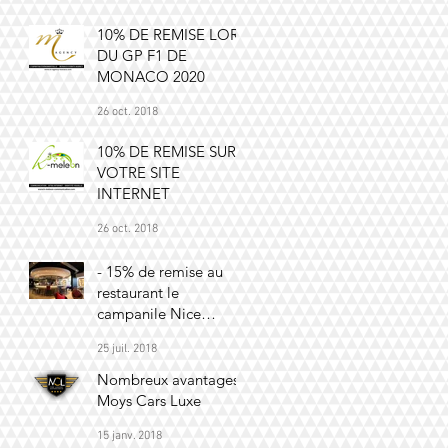
10% DE REMISE LORS
DU GP F1 DE
MONACO 2020
26 oct. 2018
10% DE REMISE SUR
VOTRE SITE
INTERNET
26 oct. 2018
- 15% de remise au
restaurant le
campanile Nice
aéroport (hors offre
25 juil. 2018
promotionnelle)
Nombreux avantages
Moys Cars Luxe
15 janv. 2018