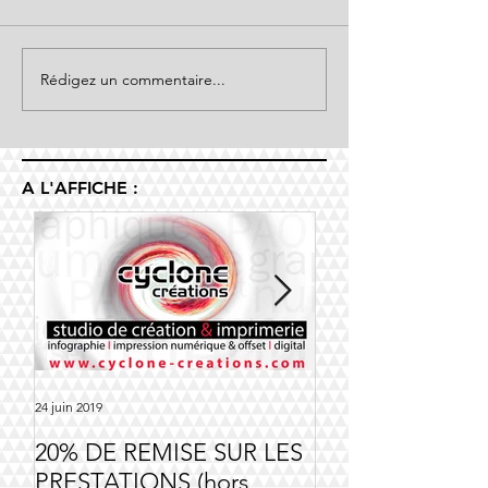
Rédigez un commentaire...
A L'AFFICHE :
24 juin 2019
14 nov. 2018
20% DE REMISE SUR LES
Offre Société Ri
PRESTATIONS (hors