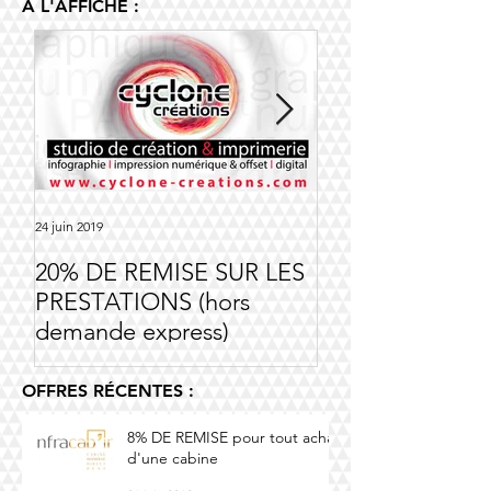
A L'AFFICHE :
24 juin 2019
14 nov. 2018
20% DE REMISE SUR LES
Offre Société Ri
PRESTATIONS (hors
demande express)
OFFRES RÉCENTES :
8% DE REMISE pour tout achat
d'une cabine