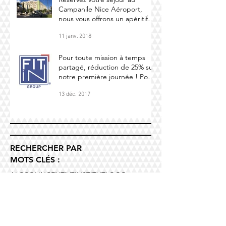
Campanile Nice Aéroport,
nous vous offrons un apéritif
maison (par personne
11 janv. 2018
Pour toute mission à temps
partagé, réduction de 25% sur
notre première journée ! Pour
toute missio
13 déc. 2017
RECHERCHER PAR
MOTS CLÉS :
ALCCOL
INCENTIVE
INSTITUT
LOGO
MONACO
PHOTOS
PUBLICITÉ
RESTAURANT NICE
SITE INTERNET
SPIRITUEUX
SÉMINAIRE
TRAITEUR
VIN
VOYAGE
ÉVÉNEMENTS