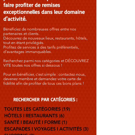
faire profiter de remises
exceptionnelles dans leur domaine
d'activité.
Bénéficiez de nombreuses offres entre nos
partenaires et clients.
Découvrez de nouveaux lieux, restaurants, hôtels,
tout en étant privilégiés.
Profitez de services à des tarifs préférentiels,
d’avantages immanquables.
Recherchez parmi nos catégories et DÉCOUVREZ
VITE toutes nos offres si dessous !
Pour en bénéficier, c'est simple : contactez-nous,
devenez membre et demandez votre carte de
fidélité afin de profiter de tous ces bons plans !
RECHERCHER PAR
CATÉGORIES :
TOUTES LES CATÉGORIES
(19)
19 posts
HÔTELS I RESTAURANTS
(6)
6 posts
SANTÉ I BEAUTÉ I FORME
(1)
1 post
ESCAPADES I VOYAGES I ACTIVITÉS
(3)
3 posts