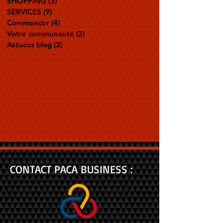
SHOPPING
(3)
3 posts
SERVICES
(9)
9 posts
Commencer
(4)
4 posts
Votre communauté
(2)
2 posts
Astuces blog
(3)
3 posts
CONTACT PACA BUSINESS :